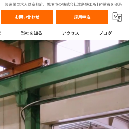
製造業の求人は京都府、城陽市の株式会社津島鉄工所 | 経験者を優遇
お問い合わせ
採用申込
覧
当社を知る
アクセス
ブログ
正社員
コラム
転職
経験者
資格あり
週休2日